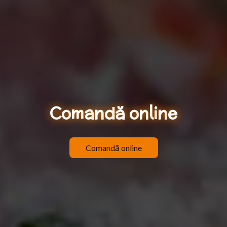
C
o
m
a
n
d
ă
o
n
l
i
n
e
Comandă online